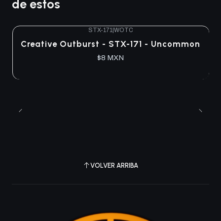
de estos
STX-171
|
WOTC
Agotado
Creative Outburst - STX-171 - Uncommon
$8 MXN
VOLVER ARRIBA