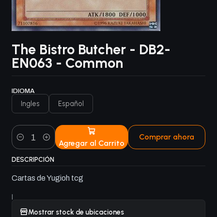
The Bistro Butcher - DB2-
EN063 - Common
IDIOMA
Ingles
Español
Comprar ahora
Agregar al Carrito
Cantidad
DESCRIPCIÓN
Cartas de Yugioh tcg
|
Mostrar stock de ubicaciones