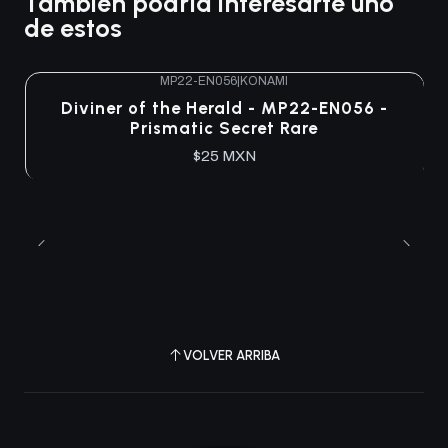
También podría interesarte uno
de estos
MP22-EN056
|
KONAMI
Agotado
Diviner of the Herald - MP22-EN056 -
Prismatic Secret Rare
$25 MXN
VOLVER ARRIBA