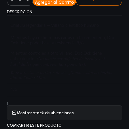
Agregar al Carrito
Cantidad
DESCRIPCIÓN
Criatura legendaria — Villano científico humano
Mientras haya ocho o más cartas en tu cementerio, Doc
Ock tiene poder base y resistencia 8/8.
Mientras controles a otro Villano, Doc Ock tiene
(No puede ser objetivo de hechizos ni
antimaleficio.
habilidades que controlen tus oponentes).
Ya te atreviste a burlarte de mí. ¿Dónde están tus burlas
ahora, Spider-Man?
4/5
|
Mostrar stock de ubicaciones
COMPARTIR ESTE PRODUCTO