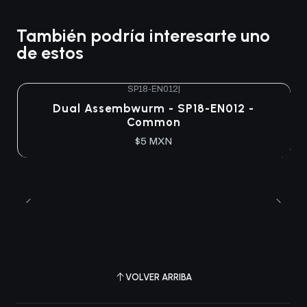
También podría interesarte uno
de estos
SP18-EN012
|
Agotado
Dual Assembwurm - SP18-EN012 -
Common
$5 MXN
VOLVER ARRIBA