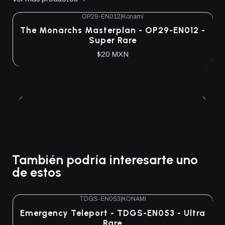
OP29-EN012
|
Konami
The Monarchs Masterplan - OP29-EN012 -
Super Rare
$20 MXN
También podría interesarte uno
de estos
TDGS-EN053
|
KONAMI
Agotado
Emergency Teleport - TDGS-EN053 - Ultra
Rare