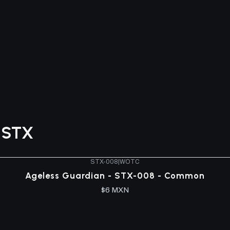
s STX
STX-008
|
WOTC
Ageless Guardian - STX-008 - Common
$6 MXN