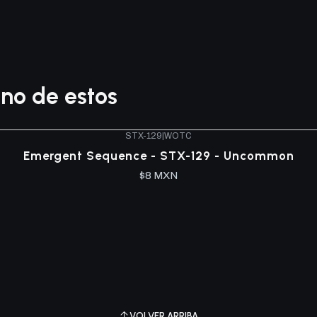
no de estos
STX-129
|
WOTC
Emergent Sequence - STX-129 - Uncommon
$8 MXN
VOLVER ARRIBA