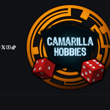
No olviden reportar sus depositos y transferencias por Whatsapp
Emergent S
|
Mostrar stock de ubicacio
COMPARTIR ESTE PRODUCTO