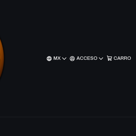
equence - ASTX
nes
MX
ACCESO
CARRO