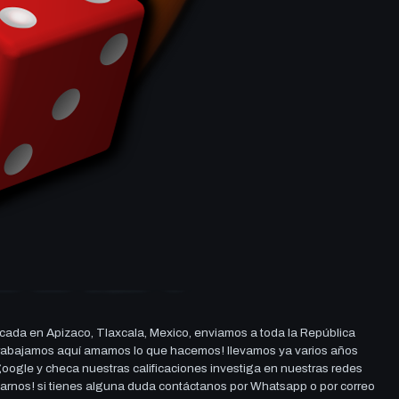
cada en Apizaco, Tlaxcala, Mexico, enviamos a toda la República
ue trabajamos aquí amamos lo que hacemos! llevamos ya varios años
 google y checa nuestras calificaciones investiga en nuestras redes
darnos! si tienes alguna duda contáctanos por Whatsapp o por correo