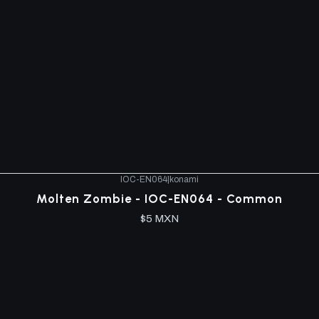
IOC-EN064
|
konami
Molten Zombie - IOC-EN064 - Common
$5 MXN