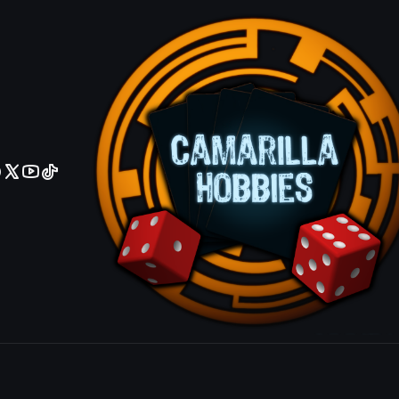
No olviden reportar sus depositos y transferencias por Whatsapp
Energy Dra
IDIOMA
Ingles
Español
Agrega
Cantidad
|
Mostrar stock de ubicacio
COMPARTIR ESTE PRODUCTO