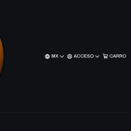
in - IOC-055 - Common
MX
ACCESO
CARRO
r al Carrito
Comprar ahora
nes