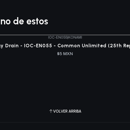
no de estos
IOC-EN055
|
KONAMI
gy Drain - IOC-EN055 - Common Unlimited (25th Rep
$5 MXN
VOLVER ARRIBA