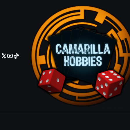
No olviden reportar sus depositos y transferencias por Whatsapp
Fake Trap 
IDIOMA
Ingles
Español
|
Mostrar stock de ubicacio
COMPARTIR ESTE PRODUCTO