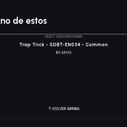
no de estos
SDBT-EN034
|
KONAMI
Trap Trick - SDBT-EN034 - Common
$5 MXN
VOLVER ARRIBA