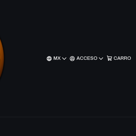
- DB1-EN164 - Common
MX
ACCESO
CARRO
nes