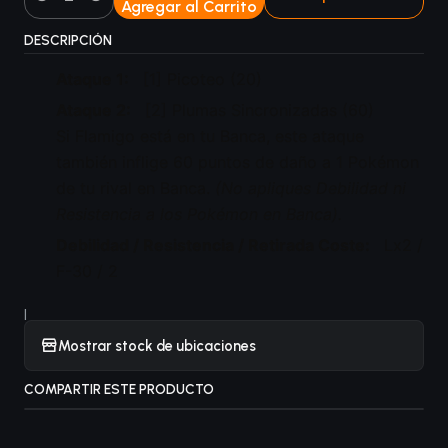
Agregar al Carrito
Cantidad
DESCRIPCIÓN
Ataque 1:
[1] Picoteo (20)
Ataque 2:
[2] Plumas Sincronizadas (60)
Si Flamigo está en tu Banca, este ataque
también inflige 60 puntos de daño a 1 Pokémon
de tu rival en Banca.
(No apliques Debilidad ni
Resistencia a los Pokémon en Banca).
Debilidad / Resistencia / Retirada Coste:
Lx2 /
F-30 / 2
|
Mostrar stock de ubicaciones
COMPARTIR ESTE PRODUCTO