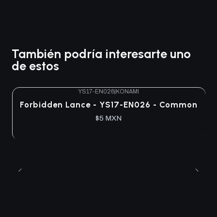
También podría interesarte uno
de estos
YS17-EN026
|
KONAMI
Agotado
Forbidden Lance - YS17-EN026 - Common
$5 MXN