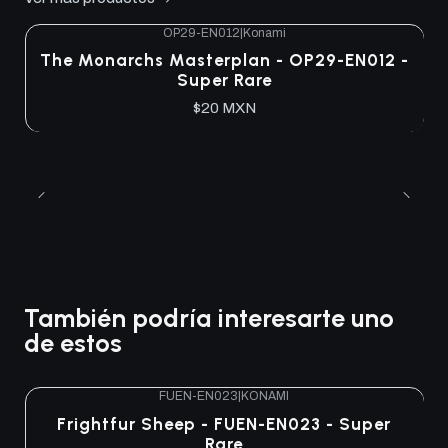
OP29-EN012
|
Konami
The Monarchs Masterplan - OP29-EN012 -
Super Rare
$20 MXN
También podría interesarte uno
de estos
FUEN-EN023
|
KONAMI
Agotado
Frightfur Sheep - FUEN-EN023 - Super
Rare