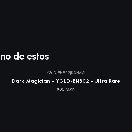
no de estos
YGLD-ENB02
|
KONAMI
Dark Magician - YGLD-ENB02 - Ultra Rare
$65 MXN