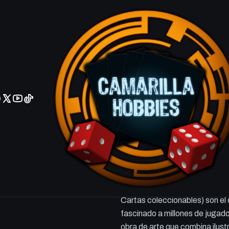
No olviden reportar sus depositos y transferencias por Whatsapp
Gaia Saber
- DUDE-EN02
VERSIÓN
Ingles
Español
Agrega
Cantidad
DESCRIPCIÓN
Carta de Yu-Gi-Oh! TCG Origi
Cartas coleccionables) son el 
fascinado a millones de jugad
obra de arte que combina ilust