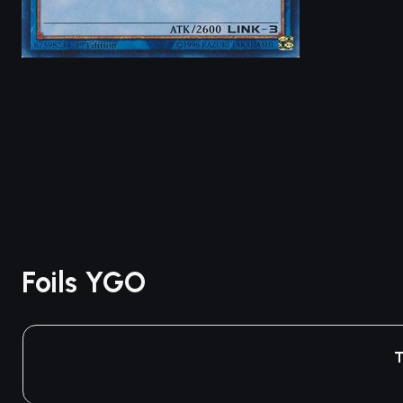
Foils YGO
T