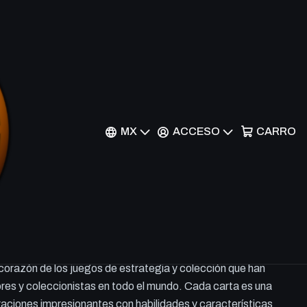
, the Lightning Shadow
2 - Ultra Rare
MX
ACCESO
CARRO
r al Carrito
Comprar ahora
nal. Las cartas TCG (Trading Card Game) o JCC (Juego de
corazón de los juegos de estrategia y colección que han
ores y coleccionistas en todo el mundo. Cada carta es una
raciones impresionantes con habilidades y características