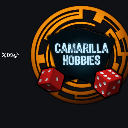
No olviden reportar sus depositos y transferencias por Whatsapp
Gemini Lan
Common
IDIOMA
Ingles
Español
|
Mostrar stock de ubicacio
COMPARTIR ESTE PRODUCTO