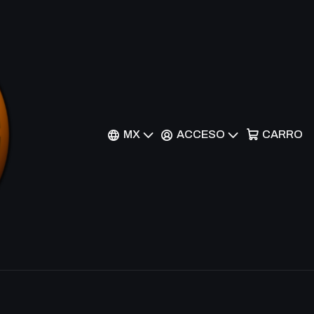
cer - PTDN-EN025 -
MX
ACCESO
CARRO
nes