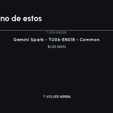
no de estos
TU06-EN018
|
Gemini Spark - TU06-EN018 - Common
$135 MXN
VOLVER ARRIBA