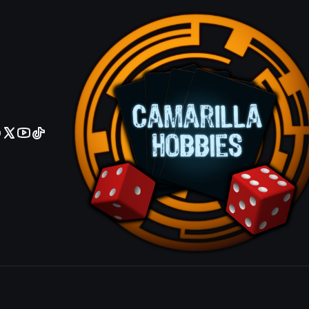
No olviden reportar sus depositos y transferencias por Whatsapp
Goyo Guard
Gold Rare
|
Mostrar stock de ubicacio
COMPARTIR ESTE PRODUCTO