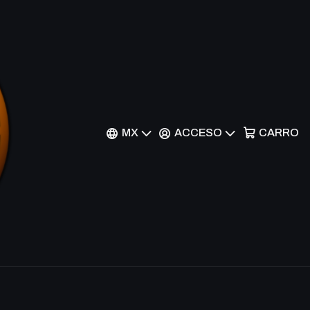
ian - PGL2-EN042 -
MX
ACCESO
CARRO
nes