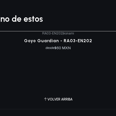
no de estos
RA03-EN202
|
konami
Goyo Guardian - RA03-EN202
$60 MXN
desde
VOLVER ARRIBA