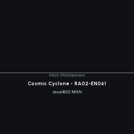
RA02-EN061
|
konami
Cosmic Cyclone - RA02-EN061
$20 MXN
desde