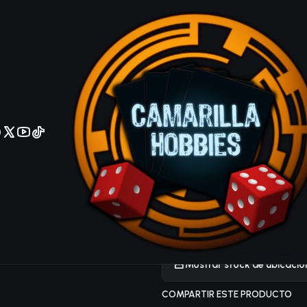
No olviden reportar sus depositos y transferencias por Whatsapp
Headless Kn
Common
IDIOMA
Ingles
Español
DESCRIPCIÓN
Cartas yugioh tcg
|
Mostrar stock de ubicacio
COMPARTIR ESTE PRODUCTO