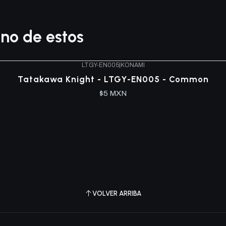
no de estos
LTGY-EN005
|
KONAMI
Tatakawa Knight - LTGY-EN005 - Common
$5 MXN
VOLVER ARRIBA