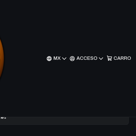
ight - LON-054 -
MX
ACCESO
CARRO
nes