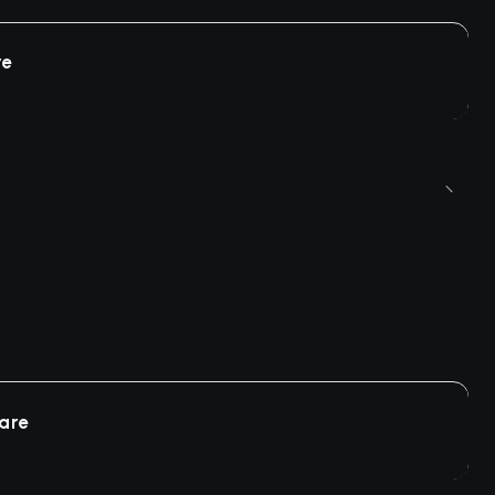
re
are