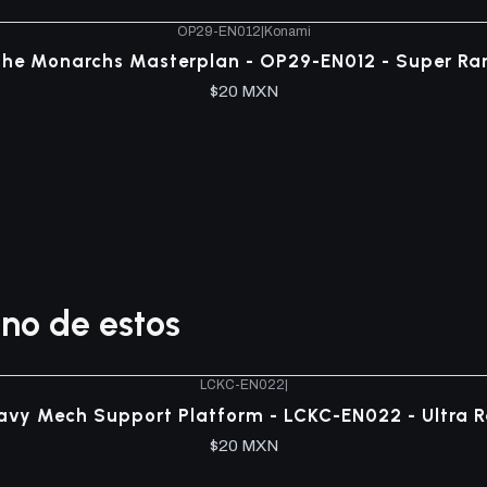
OP29-EN012
|
Konami
he Monarchs Masterplan - OP29-EN012 - Super Ra
$20 MXN
no de estos
LCKC-EN022
|
avy Mech Support Platform - LCKC-EN022 - Ultra R
$20 MXN