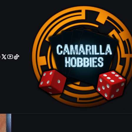
No olviden reportar sus depositos y transferencias por Whatsapp
Heavy Mech
LCKC-EN023 
Agrega
Cantidad
|
Mostrar stock de ubicacio
COMPARTIR ESTE PRODUCTO