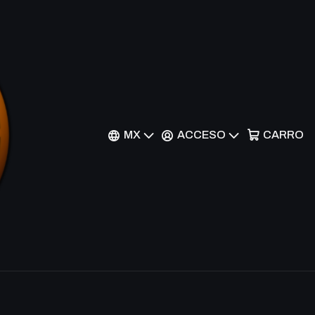
 Support Armor -
- Ultra Rare
r al Carrito
Comprar ahora
MX
ACCESO
CARRO
nes