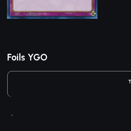
Foils YGO
T