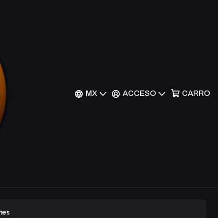
m Duster - DUDE-EN050
MX
ACCESO
CARRO
r al Carrito
Comprar ahora
EN050 - Ultra Rare
nes