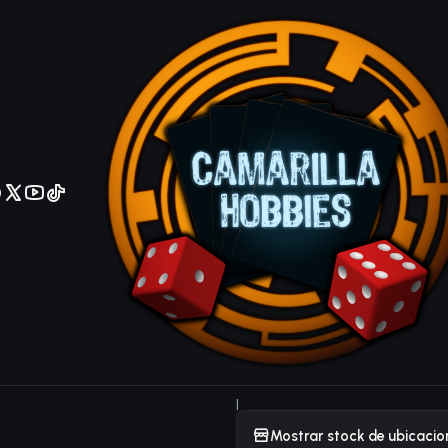
No olviden reportar sus depositos y transferencias por Whatsapp
Heavy Stor
- Ultra Rare
IDIOMA.
Español
Ingles
Agrega
Cantidad
DESCRIPCIÓN
Heavy Storm Duster - DUDE-
|
Mostrar stock de ubicacio