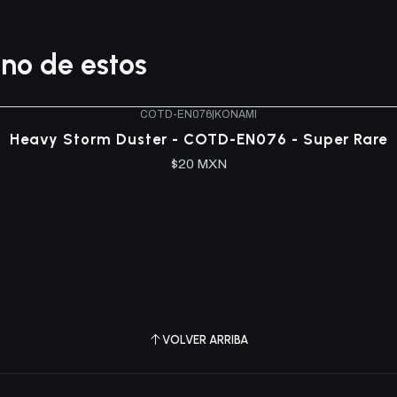
no de estos
COTD-EN076
|
KONAMI
Heavy Storm Duster - COTD-EN076 - Super Rare
$20 MXN
VOLVER ARRIBA