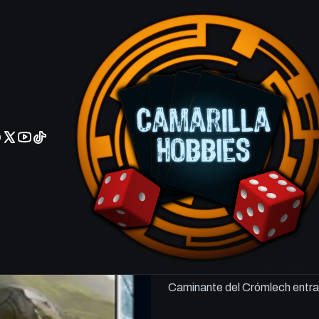
No olviden reportar sus depositos y transferencias por Whatsapp
Henge Walk
VERSIÓN
Ingles
Español
Agrega
Cantidad
DESCRIPCIÓN
Criatura artefacto — Gólem
Tesón — Si se usaron al menos
Caminante del Crómlech entra 