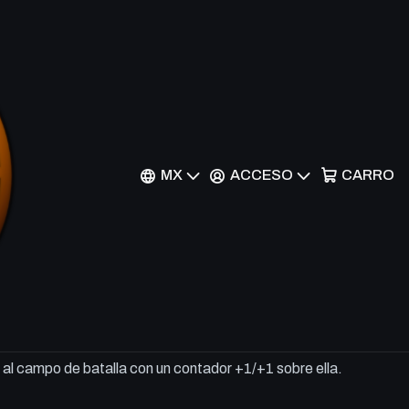
er - ELD-221 - Common
MX
ACCESO
CARRO
r al Carrito
Comprar ahora
 tres manás del mismo color para lanzar este hechizo, la
al campo de batalla con un contador +1/+1 sobre ella.