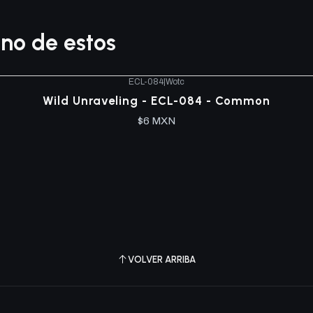
no de estos
ECL-084
|
Wotc
Wild Unraveling - ECL-084 - Common
$6 MXN
VOLVER ARRIBA