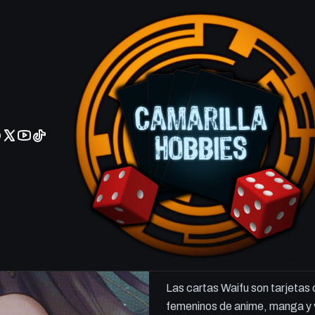
No olviden reportar sus depositos y transferencias por Whatsapp
Herrscher o
SR
WAIFU
Waifu
Agrega
Cantidad
DESCRIPCIÓN
Serie: Honkai Impact
Las cartas Waifu son tarjetas
femeninos de anime, manga y