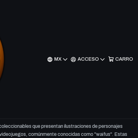
f Reason - NS-2M16-17 -
MX
ACCESO
CARRO
r al Carrito
Comprar ahora
 coleccionables que presentan ilustraciones de personajes
 videojuegos, comúnmente conocidas como "waifus". Estas