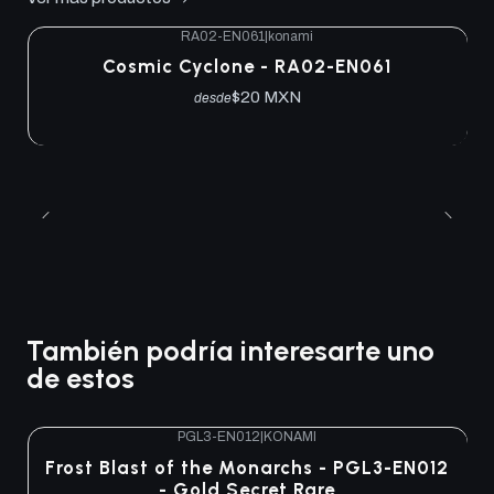
RA02-EN061
|
konami
Cosmic Cyclone - RA02-EN061
$20 MXN
desde
También podría interesarte uno
de estos
PGL3-EN012
|
KONAMI
Agotado
Frost Blast of the Monarchs - PGL3-EN012
- Gold Secret Rare