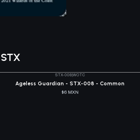
s STX
STX-008
|
WOTC
Ageless Guardian - STX-008 - Common
$6 MXN