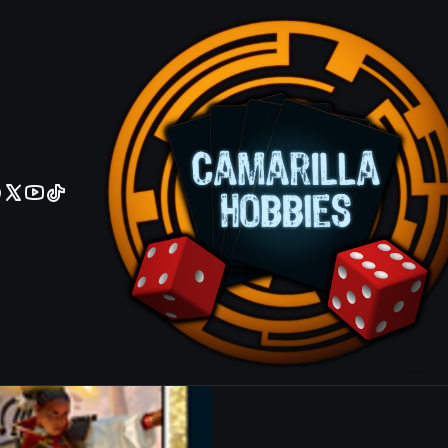
No olviden reportar sus depositos y transferencias por Whatsapp
Lorehold C
Rare
|
Mostrar stock de ubicacio
COMPARTIR ESTE PRODUCTO