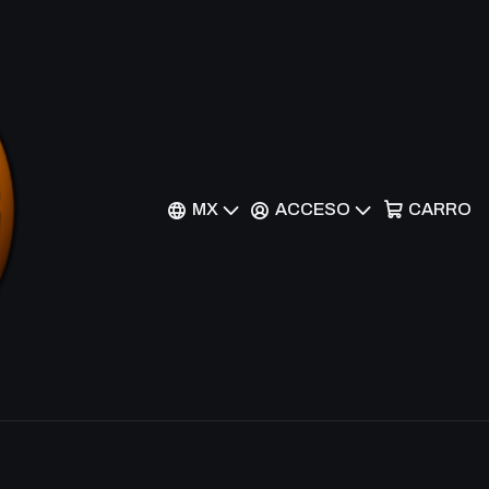
ommand - STX-199 -
MX
ACCESO
CARRO
nes