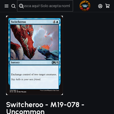
No olviden reportar sus depositos y transferencias por Whatsapp
Switcheroo - M19-078 -
Uncommon