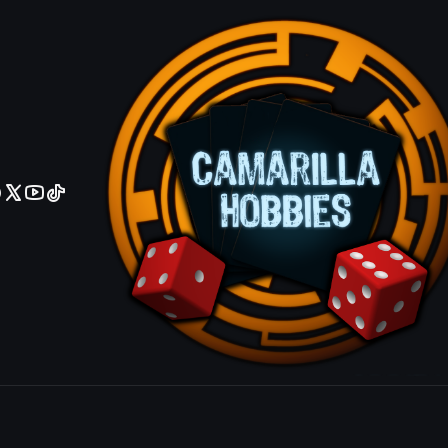
No olviden reportar sus depositos y transferencias por Whatsapp
Hostile Min
Common
Agrega
Cantidad
|
Mostrar stock de ubicacio
COMPARTIR ESTE PRODUCTO