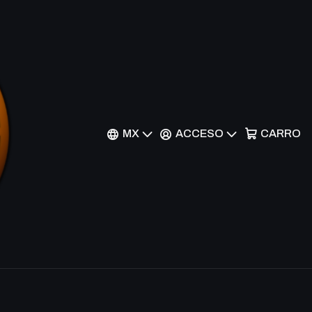
otaur - M19-147 -
r al Carrito
Comprar ahora
MX
ACCESO
CARRO
nes