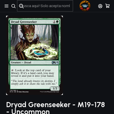
No olviden reportar sus depositos y transferencias por Whatsapp
Dryad Greenseeker - M19-178
- Uncommon