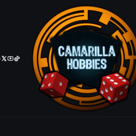
No olviden reportar sus depositos y transferencias por Whatsapp
Nicol Bolas,
Bolas, the A
Mythic
|
Mostrar stock de ubicacio
COMPARTIR ESTE PRODUCTO