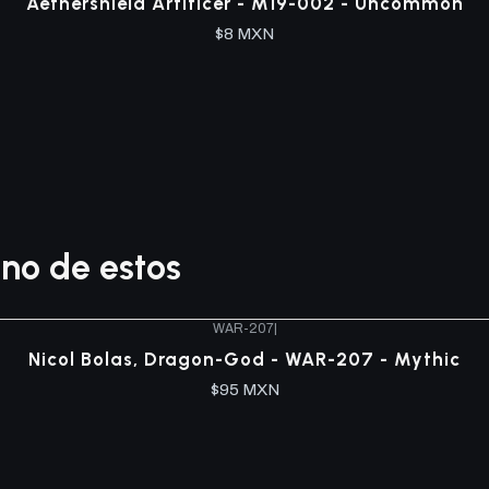
Aethershield Artificer - M19-002 - Uncommon
$8 MXN
no de estos
WAR-207
|
Nicol Bolas, Dragon-God - WAR-207 - Mythic
$95 MXN