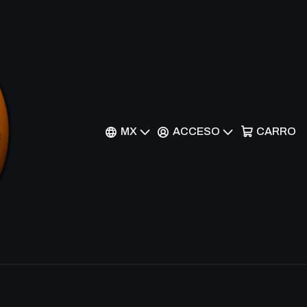
 the Ravager // Nicol
risen - M19-218 -
MX
ACCESO
CARRO
nes