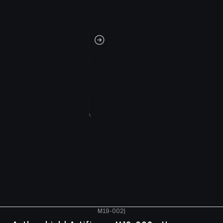
M19-002
|