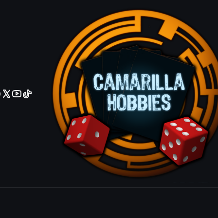
No olviden reportar sus depositos y transferencias por Whatsapp
Arcane Ency
Uncommon
Agrega
Cantidad
|
Mostrar stock de ubicacio
COMPARTIR ESTE PRODUCTO