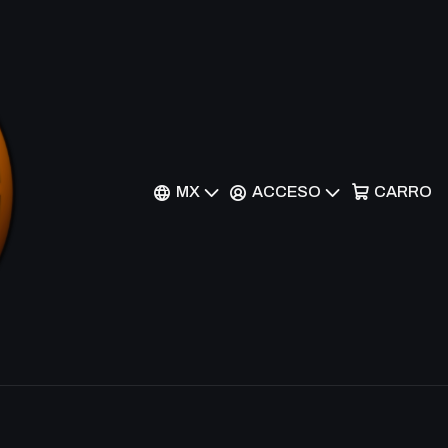
clopedia - M19-227 -
r al Carrito
Comprar ahora
MX
ACCESO
CARRO
nes