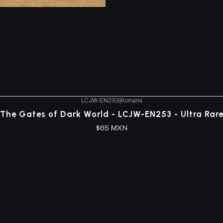
LCJW-EN253
|
Konami
The Gates of Dark World - LCJW-EN253 - Ultra Rar
$65 MXN