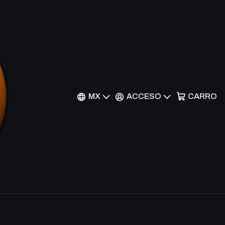
 Ritual - BLRR-EN014 -
r al Carrito
Comprar ahora
MX
ACCESO
CARRO
nes