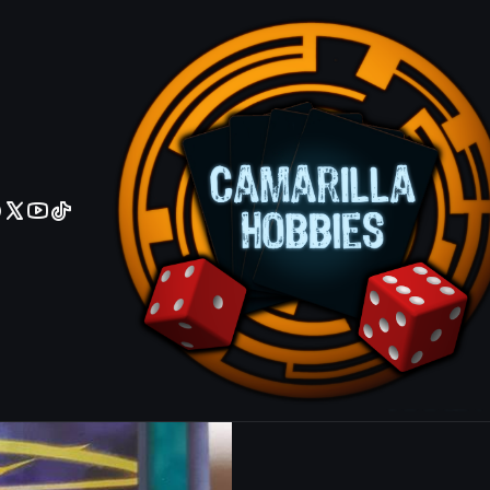
No olviden reportar sus depositos y transferencias por Whatsapp
Litmus Doom
Ultra Rare
Agrega
Cantidad
|
Mostrar stock de ubicacio
COMPARTIR ESTE PRODUCTO