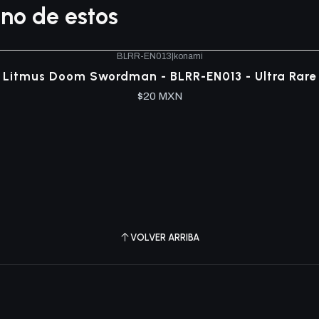
no de estos
BLRR-EN013
|
konami
Litmus Doom Swordman - BLRR-EN013 - Ultra Rare
$20 MXN
VOLVER ARRIBA