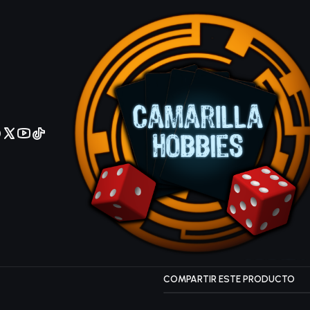
No olviden reportar sus depositos y transferencias por Whatsapp
Psychic Sou
Common
IDIOMA
Ingles
Español
Agrega
Cantidad
|
Mostrar stock de ubicacio
COMPARTIR ESTE PRODUCTO