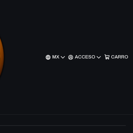
l - ANPR-EN077 -
MX
ACCESO
CARRO
r al Carrito
Comprar ahora
nes