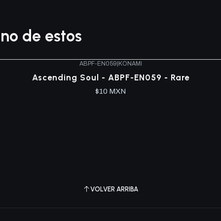
no de estos
ABPF-EN059
|
KONAMI
Ascending Soul - ABPF-EN059 - Rare
$10 MXN
VOLVER ARRIBA