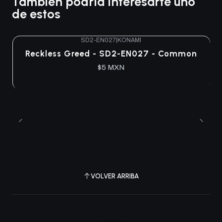
También podría interesarte uno
de estos
SD2-EN027
|
KONAMI
Agotado
Reckless Greed - SD2-EN027 - Common
$5 MXN
VOLVER ARRIBA