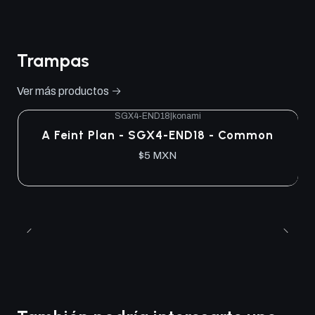
Trampas
Ver más productos
SGX4-END18
|
konami
A Feint Plan - SGX4-END18 - Common
$5 MXN