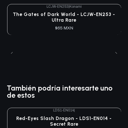
LCJW-EN253
|
Konami
The Gates of Dark World - LCJW-EN253 -
Ultra Rare
$65 MXN
También podría interesarte uno
de estos
LDS1-EN014
|
Agotado
Red-Eyes Slash Dragon - LDS1-EN014 -
Secret Rare