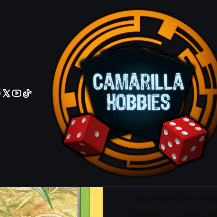
No olviden reportar sus depositos y transferencias por Whatsapp
Scyther - 
VERSIÓN
Ingles
Español
RAREZA POKEMON
Normal
Holo Reverse
Agrega
Cantidad
DESCRIPCIÓN
Número de tarjeta / R
Tipo de carta / HP / Et
Ataque 1:
[1] Corte M