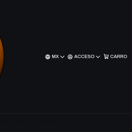
006/159 - Common - CRZ
MX
ACCESO
CARRO
r al Carrito
Comprar ahora
areza:
006/159 / Común
apa:
Planta / 80 / Básico
ach (10)