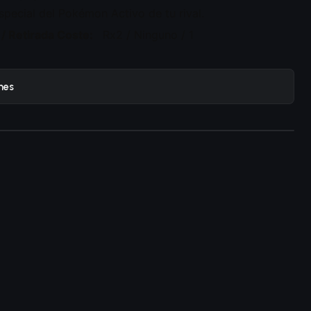
pecial del Pokémon Activo de tu rival.
 / Retirada Coste:
Rx2 / Ninguno / 1
nes