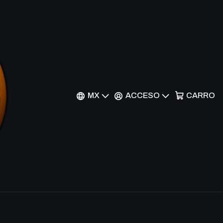
 TU07-EN012 - Common
MX
ACCESO
CARRO
nes