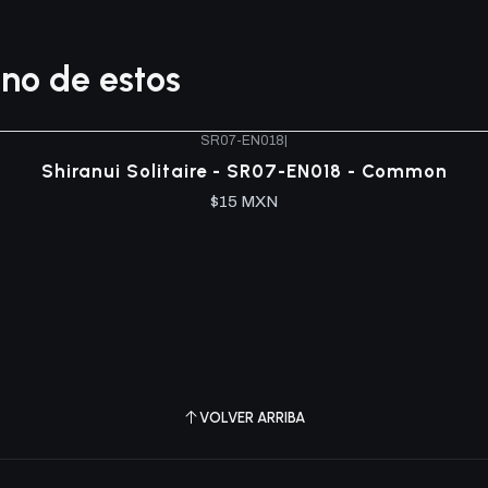
no de estos
SR07-EN018
|
Shiranui Solitaire - SR07-EN018 - Common
$15 MXN
VOLVER ARRIBA