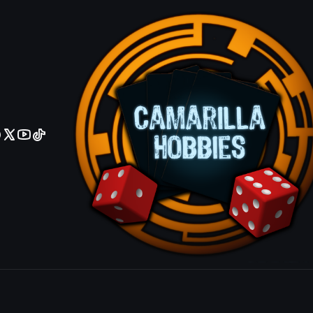
No olviden reportar sus depositos y transferencias por Whatsapp
Seiyaryu -
IDIOMA
Español
Ingles
|
Mostrar stock de ubicacio
COMPARTIR ESTE PRODUCTO