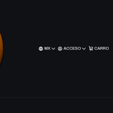
ectro - LEDU-EN046 -
r al Carrito
Comprar ahora
MX
ACCESO
CARRO
nes