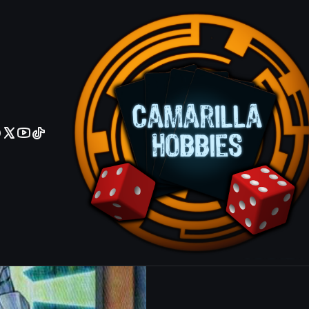
No olviden reportar sus depositos y transferencias por Whatsapp
Sergeant El
Common
Agrega
Cantidad
|
Mostrar stock de ubicacio
COMPARTIR ESTE PRODUCTO