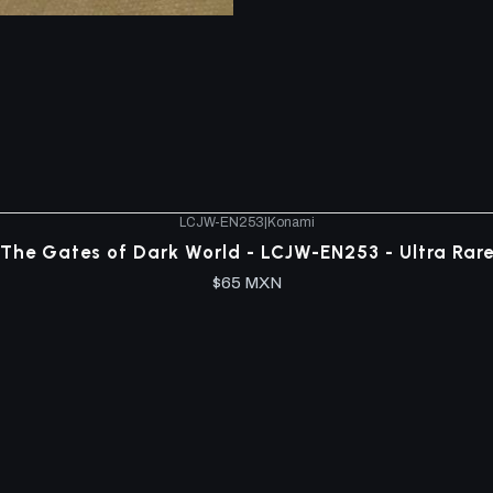
LCJW-EN253
|
Konami
The Gates of Dark World - LCJW-EN253 - Ultra Rar
$65 MXN