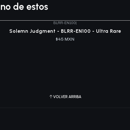
no de estos
BLRR-EN100
|
Solemn Judgment - BLRR-EN100 - Ultra Rare
$45 MXN
VOLVER ARRIBA