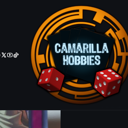
No olviden reportar sus depositos y transferencias por Whatsapp
Solemn Stri
Rare
|
Mostrar stock de ubicacio
COMPARTIR ESTE PRODUCTO