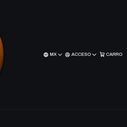
ke - BLRR-EN102 - Ultra
MX
ACCESO
CARRO
nes