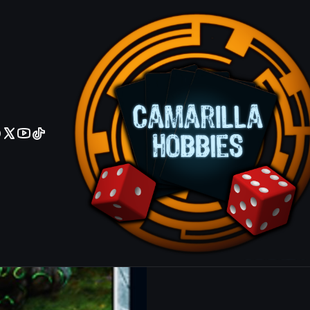
No olviden reportar sus depositos y transferencias por Whatsapp
Stonecoil S
|
Mostrar stock de ubicacio
COMPARTIR ESTE PRODUCTO