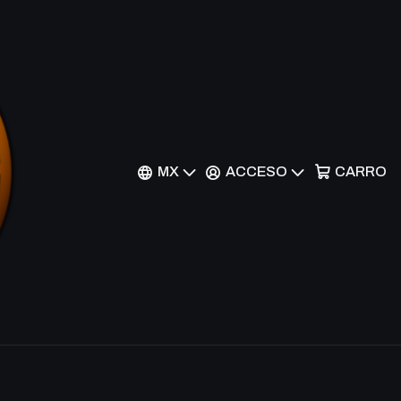
erpent - ELD-235 - Rare
nes
MX
ACCESO
CARRO