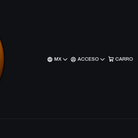
1-EN159 - Common
MX
ACCESO
CARRO
nes