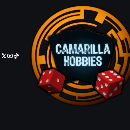
No olviden reportar sus depositos y transferencias por Whatsapp
Suijin - DB
IDIOMA
Ingles
Español
|
Mostrar stock de ubicacio
COMPARTIR ESTE PRODUCTO