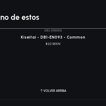
no de estos
DB1-EN093
|
Kiseitai - DB1-EN093 - Common
$10 MXN
VOLVER ARRIBA