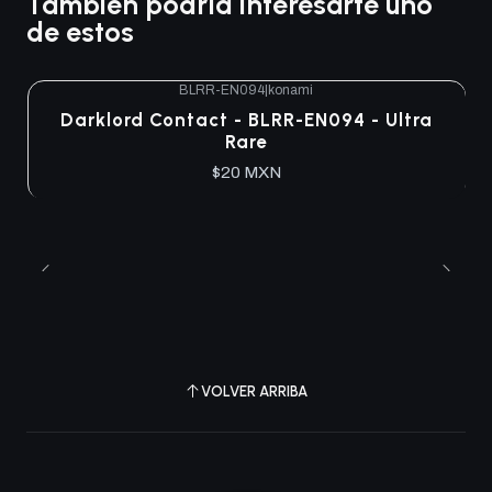
También podría interesarte uno
de estos
BLRR-EN094
|
konami
Darklord Contact - BLRR-EN094 - Ultra
Rare
$20 MXN
VOLVER ARRIBA