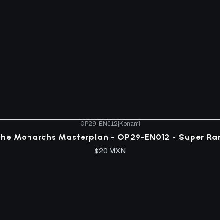
OP29-EN012
|
Konami
he Monarchs Masterplan - OP29-EN012 - Super Ra
$20 MXN