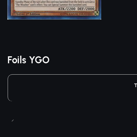
Foils YGO
T