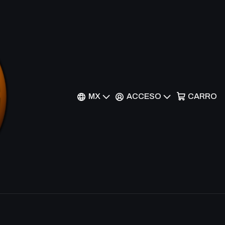
 Painter Aurora -
 - Secret Rare
MX
ACCESO
CARRO
nes