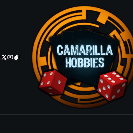
No olviden reportar sus depositos y transferencias por Whatsapp
The Weather
SPWA-EN034
|
Mostrar stock de ubicacio
COMPARTIR ESTE PRODUCTO