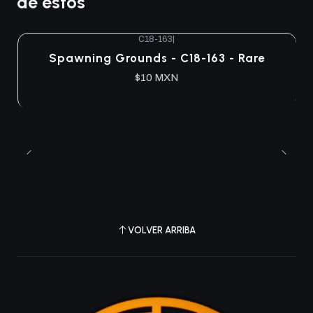
de estos
C18-163
|
Agotado
Spawning Grounds - C18-163 - Rare
$10 MXN
VOLVER ARRIBA