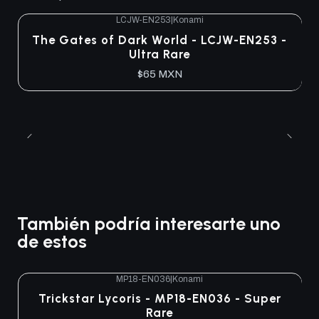
LCJW-EN253
|
Konami
The Gates of Dark World - LCJW-EN253 -
Ultra Rare
$65 MXN
También podría interesarte uno
de estos
MP18-EN036
|
Konami
Agotado
Trickstar Lycoris - MP18-EN036 - Super
Rare