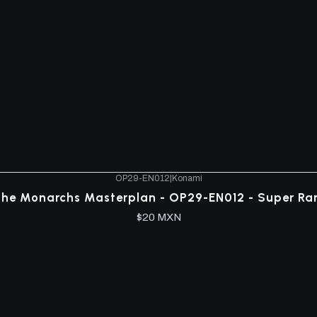
OP29-EN012
|
Konami
he Monarchs Masterplan - OP29-EN012 - Super Ra
$20 MXN