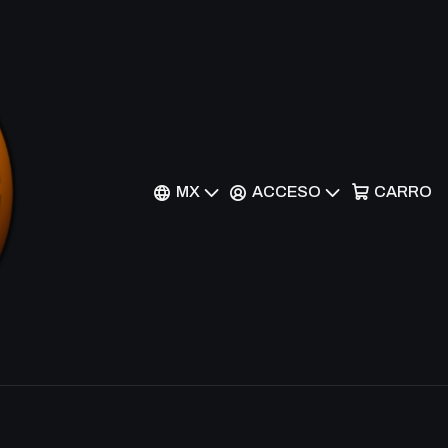
arksoul - CT08-EN017 -
MX
ACCESO
CARRO
nes