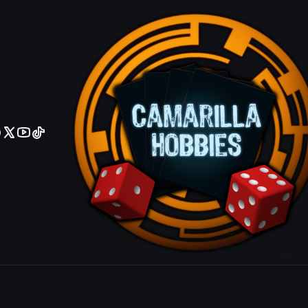
No olviden reportar sus depositos y transferencias por Whatsapp
XX-Saber D
Super Rare
|
Mostrar stock de ubicacio
COMPARTIR ESTE PRODUCTO