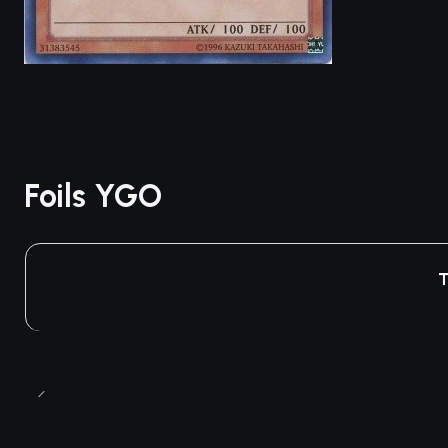
Foils YGO
T