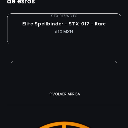
de estos
STX-017
|
WOTC
Agotado
Elite Spellbinder - STX-017 - Rare
$10 MXN
VOLVER ARRIBA