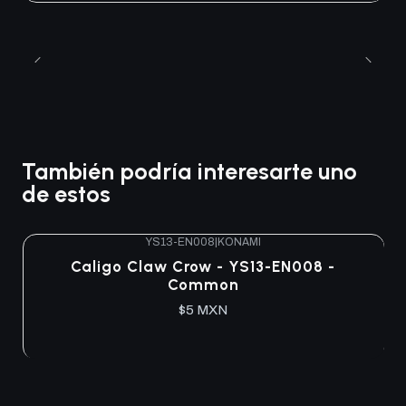
También podría interesarte uno
de estos
YS13-EN008
|
KONAMI
Agotado
Caligo Claw Crow - YS13-EN008 -
Common
$5 MXN