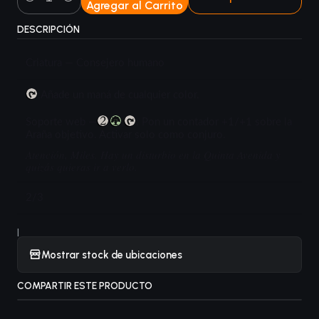
Agregar al Carrito
Cantidad
DESCRIPCIÓN
Criatura — Consejero humano
:Añade un maná de cualquier color.
Soporte web —
,
: Pon un contador +1/+1 sobre la
Araña objetivo. Activar solo como conjuro.
Atención, Miles. Hay un disturbio en la Quinta Avenida y
quizás quieras ir a verlo.
2/3
|
Mostrar stock de ubicaciones
COMPARTIR ESTE PRODUCTO