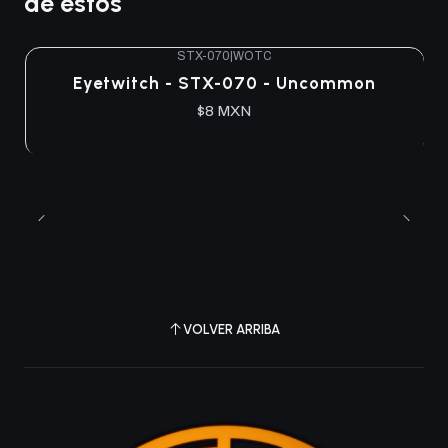
de estos
STX-070
|
WOTC
Agotado
Eyetwitch - STX-070 - Uncommon
$8 MXN
VOLVER ARRIBA