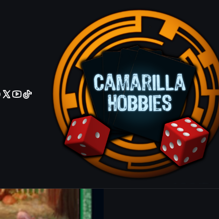
No olviden reportar sus depositos y transferencias por Whatsapp
Insatiable 
Common
|
Mostrar stock de ubicacio
COMPARTIR ESTE PRODUCTO