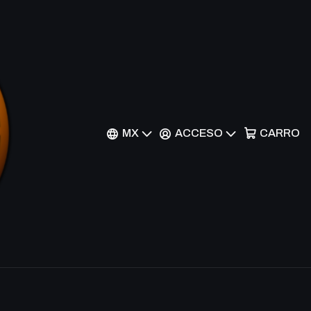
Appetite - ELD-162 -
MX
ACCESO
CARRO
nes