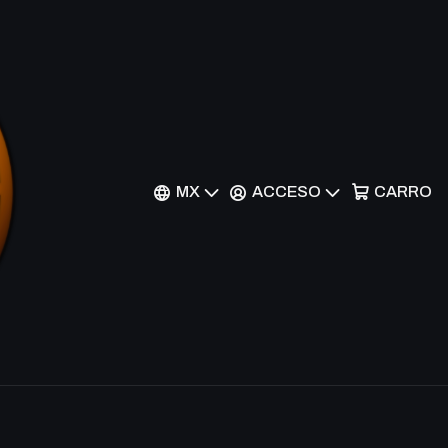
 BT1-050 C - Common
r al Carrito
Comprar ahora
MX
ACCESO
CARRO
nes