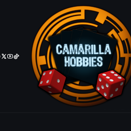
No olviden reportar sus depositos y transferencias por Whatsapp
Liollmon -
Agrega
Cantidad
|
Mostrar stock de ubicacio
COMPARTIR ESTE PRODUCTO