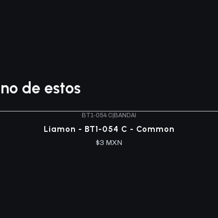
no de estos
BT1-054 C
|
BANDAI
Liamon - BT1-054 C - Common
$3 MXN