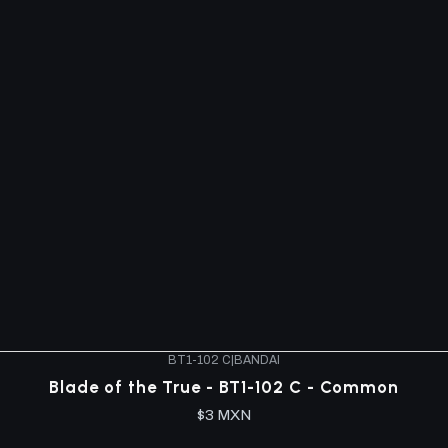
BT1-102 C
|
BANDAI
Blade of the True - BT1-102 C - Common
$3 MXN