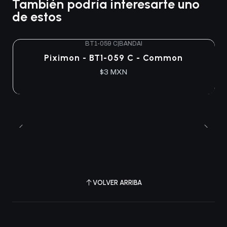
También podría interesarte uno
de estos
BT1-059 C
|
BANDAI
Piximon - BT1-059 C - Common
$3 MXN
VOLVER ARRIBA