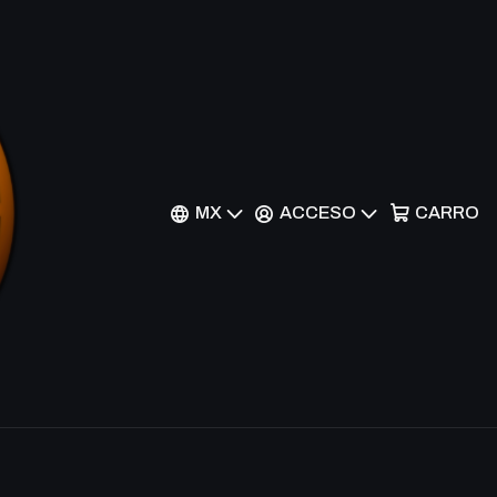
9-158 - Common
r al Carrito
Comprar ahora
MX
ACCESO
CARRO
nes