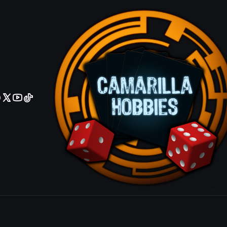
No olviden reportar sus depositos y transferencias por Whatsapp
Smelt - M1
Agrega
Cantidad
|
Mostrar stock de ubicacio
COMPARTIR ESTE PRODUCTO