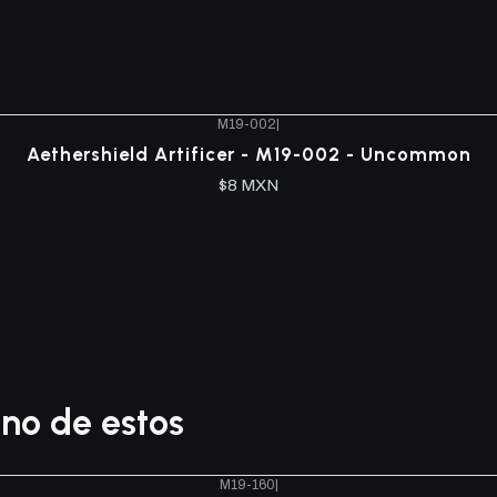
M19-002
|
Aethershield Artificer - M19-002 - Uncommon
$8 MXN
no de estos
M19-160
|